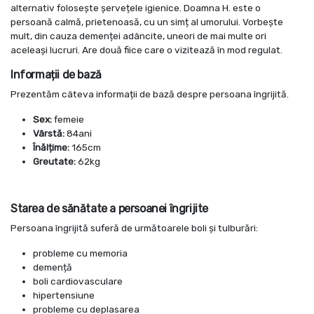
alternativ folosește șervețele igienice. Doamna H. este o
persoană calmă, prietenoasă, cu un simț al umorului. Vorbește
mult, din cauza demenței adâncite, uneori de mai multe ori
aceleași lucruri. Are două fiice care o vizitează în mod regulat.
Informații de bază
Prezentăm câteva informații de bază despre persoana îngrijită.
Sex:
femeie
Vârstă:
84ani
Înălțime:
165cm
Greutate:
62kg
Starea de sănătate a persoanei îngrijite
Persoana îngrijită suferă de următoarele boli și tulburări:
probleme cu memoria
demență
boli cardiovasculare
hipertensiune
probleme cu deplasarea