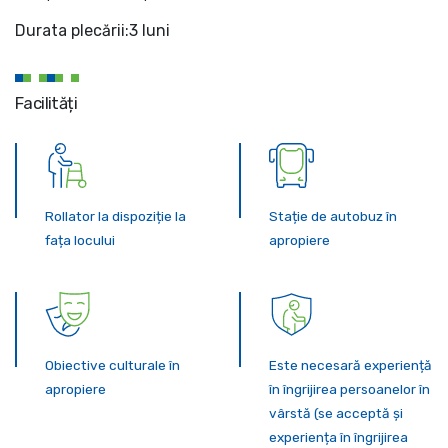
Durata plecării:3 luni
Facilități
Rollator la dispoziție la
Stație de autobuz în
fața locului
apropiere
Obiective culturale în
Este necesară experiență
apropiere
în îngrijirea persoanelor în
vârstă (se acceptă și
experiența în îngrijirea