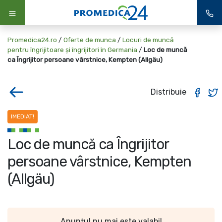
Promedica24.ro
/
Oferte de munca
/
Locuri de muncă
pentru îngrijitoare și îngrijitori în Germania
/
Loc de muncă
ca Îngrijitor persoane vârstnice, Kempten (Allgäu)
Distribuie
IMEDIAT!
Loc de muncă ca Îngrijitor
persoane vârstnice, Kempten
(Allgäu)
Anunțul nu mai este valabil