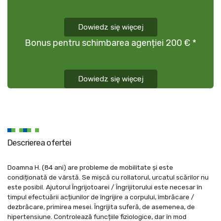
Dowiedz się więcej
Bonus pentru schimbarea agenției 200 € *
Dowiedz się więcej
Descrierea ofertei
Doamna H. (84 ani) are probleme de mobilitate și este
condiționată de vârstă. Se mișcă cu rollatorul, urcatul scărilor nu
este posibil. Ajutorul Îngrijotoarei / Îngrijitorului este necesar în
timpul efectuării acțiunilor de îngrijire a corpului, îmbrăcare /
dezbrăcare, primirea mesei. Îngrijita suferă, de asemenea, de
hipertensiune. Controlează funcțiile fiziologice, dar în mod