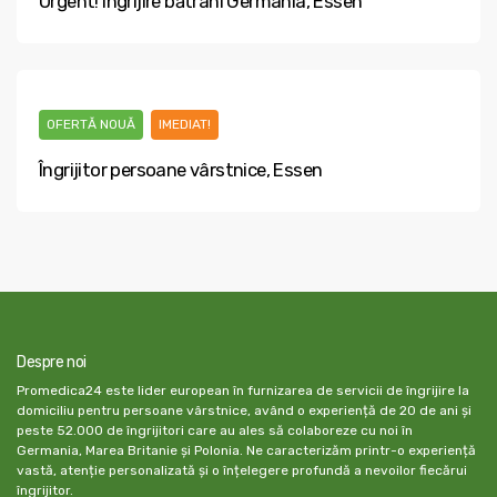
Urgent! Îngrijire bătrâni Germania, Essen
OFERTĂ NOUĂ
IMEDIAT!
Îngrijitor persoane vârstnice, Essen
Despre noi
Promedica24 este lider european în furnizarea de servicii de îngrijire la
domiciliu pentru persoane vârstnice, având o experiență de 20 de ani și
peste 52.000 de îngrijitori care au ales să colaboreze cu noi în
Germania, Marea Britanie și Polonia. Ne caracterizăm printr-o experiență
vastă, atenție personalizată și o înțelegere profundă a nevoilor fiecărui
îngrijitor.