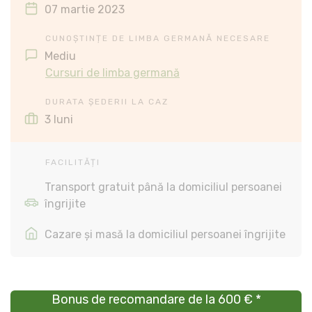
07 martie 2023
CUNOȘTINȚE DE LIMBA GERMANĂ NECESARE
Mediu
Cursuri de limba germană
DURATA ȘEDERII LA CAZ
3 luni
FACILITĂȚI
Transport gratuit până la domiciliul persoanei
îngrijite
Cazare și masă la domiciliul persoanei îngrijite
Bonus de recomandare de la 600 € *