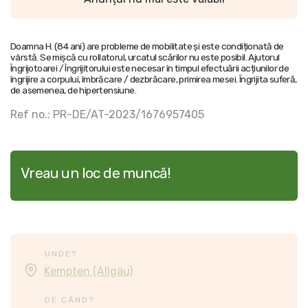
Doamna H. (84 ani) are probleme de mobilitate și este condiționată de
vârstă. Se mișcă cu rollatorul, urcatul scărilor nu este posibil. Ajutorul
Îngrijotoarei / Îngrijitorului este necesar în timpul efectuării acțiunilor de
îngrijire a corpului, îmbrăcare / dezbrăcare, primirea mesei. Îngrijita suferă,
de asemenea, de hipertensiune.
Ref no.: PR-DE/AT-2023/1676957405
Vreau un loc de muncă!
UNDE?
Kempten (Allgäu)
DE CÂND?