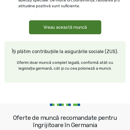
abilități speciale. De multe ori, bunăvoința, răbdarea și o
atitudine pozitivă sunt suficiente.
Vreau această muncă
Îți plătim contribuțiile la asigurările sociale (ZUS).
Oferim doar muncă complet legală, conformă atât cu
legislația germană, cât și cu cea poloneză a muncii.
Oferte de muncă recomandate pentru
îngrijitoare în Germania