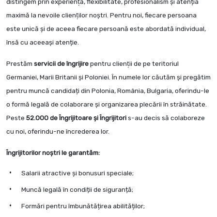
distingem prin experienţă, flexibilitate, profesionalism şi atenția
maximă la nevoile clienţilor noştri. Pentru noi, fiecare persoana
este unică şi de aceea fiecare persoană este abordată individual,
însă cu aceeași atenție.
Prestăm
servicii de îngrijire
pentru clienţii de pe teritoriul
Germaniei, Marii Britanii şi Poloniei. În numele lor căutăm și pregătim
pentru muncă candidați din Polonia, România, Bulgaria, oferindu-le
o formă legală de colaborare și organizarea plecării în străinătate.
Peste
52.000 de Îngrijitoare şi Îngrijitori
s-au decis să colaboreze
cu noi, oferindu-ne încrederea lor.
Îngrijitorilor noştri le garantăm:
Salarii atractive și bonusuri speciale;
Muncă legală în condiții de siguranță;
Formări pentru îmbunătățirea abilităților;