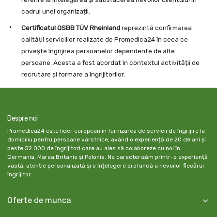
cadrul unei organizații.
Certificatul QSBB TÜV Rheinland
reprezintă confirmarea
calităţii serviciilor realizate de Promedica24 în ceea ce
priveşte îngrijirea persoanelor dependente de alte
persoane. Acesta a fost acordat în contextul activității de
recrutare şi formare a îngrijitorilor.
Despre noi
Promedica24 este lider european în furnizarea de servicii de îngrijire la
domiciliu pentru persoane vârstnice, având o experiență de 20 de ani și
peste 52.000 de îngrijitori care au ales să colaboreze cu noi în
Germania, Marea Britanie și Polonia. Ne caracterizăm printr-o experiență
vastă, atenție personalizată și o înțelegere profundă a nevoilor fiecărui
îngrijitor.
Oferte de munca