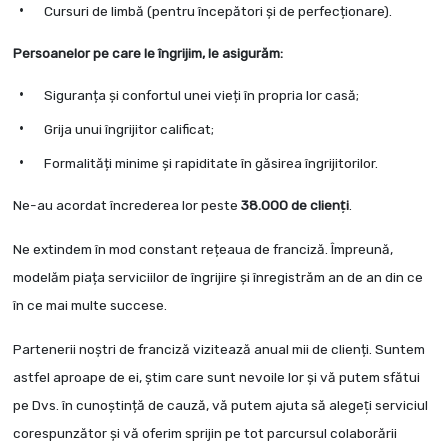
Cursuri de limbă (pentru începători și de perfecționare).
Persoanelor pe care le îngrijim, le asigurăm:
Siguranța și confortul unei vieți în propria lor casă;
Grija unui îngrijitor calificat;
Formalități minime și rapiditate în găsirea îngrijitorilor.
Ne-au acordat încrederea lor peste
38.000 de clienţi
.
Ne extindem în mod constant rețeaua de franciză. Împreună,
modelăm piața serviciilor de îngrijire şi înregistrăm an de an din ce
în ce mai multe succese.
Partenerii noştri de franciză vizitează anual mii de clienți. Suntem
astfel aproape de ei, știm care sunt nevoile lor şi vă putem sfătui
pe Dvs. în cunoștință de cauză, vă putem ajuta să alegeţi serviciul
corespunzător și vă oferim sprijin pe tot parcursul colaborării