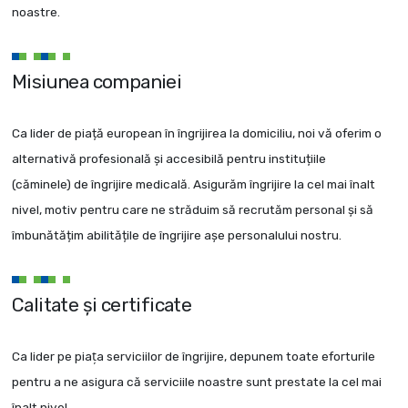
noastre.
Misiunea companiei
Ca lider de piață european în îngrijirea la domiciliu, noi vă oferim o
alternativă profesională și accesibilă pentru instituțiile
(căminele) de îngrijire medicală. Asigurăm îngrijire la cel mai înalt
nivel, motiv pentru care ne străduim să recrutăm personal și să
îmbunătățim abilitățile de îngrijire așe personalului nostru.
Calitate şi certificate
Ca lider pe piaţa serviciilor de îngrijire, depunem toate eforturile
pentru a ne asigura că serviciile noastre sunt prestate la cel mai
înalt nivel.