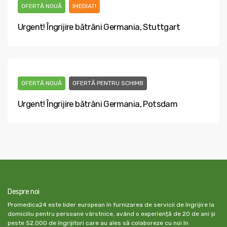
OFERTĂ NOUĂ
IMEDIAT!
Urgent! Îngrijire bătrâni Germania, Stuttgart
OFERTĂ NOUĂ
OFERTĂ PENTRU SCHIMB
Urgent! Îngrijire bătrâni Germania, Potsdam
Despre noi
Promedica24 este lider european în furnizarea de servicii de îngrijire la
domiciliu pentru persoane vârstnice, având o experiență de 20 de ani și
peste 52.000 de îngrijitori care au ales să colaboreze cu noi în