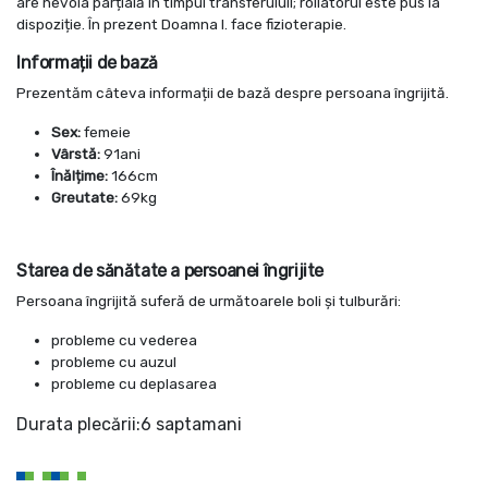
are nevoia parțială în timpul transferuluil; rollatorul este pus la
dispoziție. În prezent Doamna I. face fizioterapie.
Informații de bază
Prezentăm câteva informații de bază despre persoana îngrijită.
Sex:
femeie
Vârstă:
91ani
Înălțime:
166cm
Greutate:
69kg
Starea de sănătate a persoanei îngrijite
Persoana îngrijită suferă de următoarele boli și tulburări:
probleme cu vederea
probleme cu auzul
probleme cu deplasarea
Durata plecării:6 saptamani