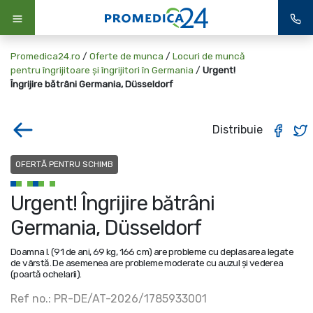
Promedica24.ro
/
Oferte de munca
/
Locuri de muncă
pentru îngrijitoare și îngrijitori în Germania
/
Urgent!
Îngrijire bătrâni Germania, Düsseldorf
Distribuie
OFERTĂ PENTRU SCHIMB
Urgent! Îngrijire bătrâni
Germania, Düsseldorf
Doamna I. (91 de ani, 69 kg, 166 cm) are probleme cu deplasarea legate
de vârstă. De asemenea are probleme moderate cu auzul și vederea
(poartă ochelarii).
Ref no.: PR-DE/AT-2026/1785933001