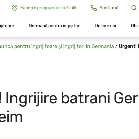
Faceți o programare la filială
Sună-mă
ijitoare
Germană pentru îngrijitori
Despre noi
Ghid
uncă pentru îngrijitoare și îngrijitori în Germania
/
Urgent! 
 Ingrijire batrani Ge
eim