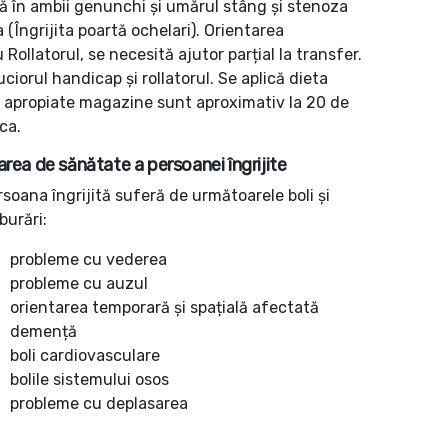
ă în ambii genunchi și umărul stâng și stenoza
(Îngrijita poartă ochelari). Orientarea
llatorul, se necesită ajutor parțial la transfer.
ciorul handicap și rollatorul. Se aplică dieta
ai apropiate magazine sunt aproximativ la 20 de
ca.
area de sănătate a persoanei îngrijite
rsoana îngrijită suferă de următoarele boli și
burări:
probleme cu vederea
probleme cu auzul
orientarea temporară și spațială afectată
demență
boli cardiovasculare
bolile sistemului osos
probleme cu deplasarea