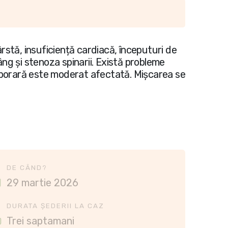
rstă, insuficiență cardiacă, începuturi de
ng și stenoza spinarii. Există probleme
emporară este moderat afectată. Mișcarea se
DE CÂND?
29 martie 2026
DURATA ȘEDERII LA CAZ
Trei saptamani