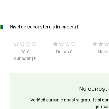
Nivel de cunoaștere a limbii cerut
Fără
De bază
Medi
cunoștințe
Nu cunoști
Verifică cursurile noastre gratuite și c
german