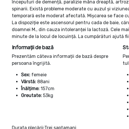
începuturi de demență, paralizie mâna dreaptă, artroz
spinarii. Există probleme moderate cu auzul și viziunea 
temporară este moderat afectată. Mișcarea se face cu Ro
La dispoziție este ascensorul pentru cada de baie, căru
doamnei M., din cauza intoleranței la lactoză. Cele m
minute de la locul de locuință. La cumpărături ajută fii
Informații de bază
St
Prezentăm câteva informații de bază despre
Pe
persoana îngrijită.
tul
Sex:
femeie
Vârstă:
88ani
Înălțime:
157cm
Greutate:
53kg
Durata plecării:Trei saptamani