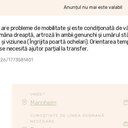
Anunțul nu mai este valabil
are probleme de mobilitate și este condiționată de vâ
mâna dreaptă, artroză în ambii genunchi și umărul stâ
și viziunea (Îngrijita poartă ochelari). Orientarea t
se necesită ajutor parțial la transfer.
026/1773581401
UNDE?
Mannheim
CUNOȘTINȚE DE LIMBA GERMANĂ
NECESARE