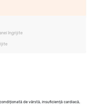
nei îngrijite
ijite
condiționată de vârstă, insuficiență cardiacă,