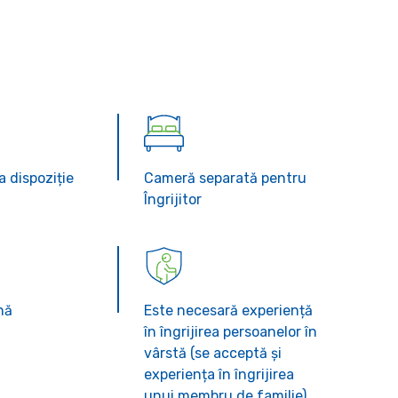
a dispoziție
Cameră separată pentru
Îngrijitor
nă
Este necesară experiență
în îngrijirea persoanelor în
vârstă (se acceptă și
experiența în îngrijirea
unui membru de familie)