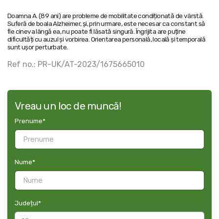
Doamna A. (89 ani) are probleme de mobilitate condiționată de vârstă.
Suferă de boala Alzheimer, și, prin urmare, este necesar ca constant să
fie cineva lângă ea, nu poate fi lăsată singură. Îngrijita are puține
dificultăți cu auzul și vorbirea. Orientarea personală, locală și temporală
sunt ușor perturbate.
Ref no.: PR-UK/AT-2023/1675665010
Vreau un loc de muncă!
Prenume
*
Nume
*
Județul
*