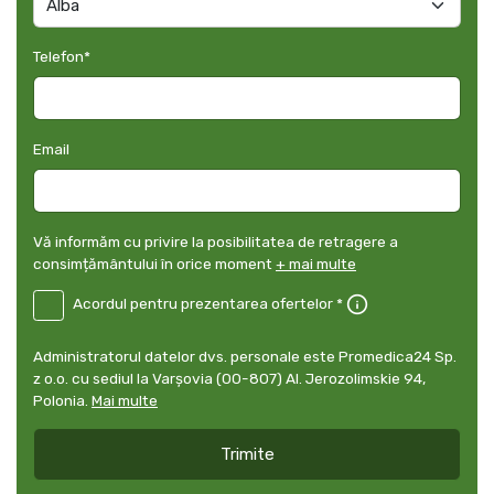
Telefon
*
Email
Vă
Vă informăm cu privire la posibilitatea de retragere a
informăm
consimțământului în orice moment
+ mai multe
cu
B2E-
Acordul pentru prezentarea ofertelor *
privire
*
UK
-
Administratorul
Administratorul datelor dvs. personale este Promedica24 Sp.
Acordul
datelor
z o.o. cu sediul la Varșovia (00-807) Al. Jerozolimskie 94,
pentru
dvs.
Polonia.
Mai multe
prezentarea
personale
ofertelor
*
Trimite