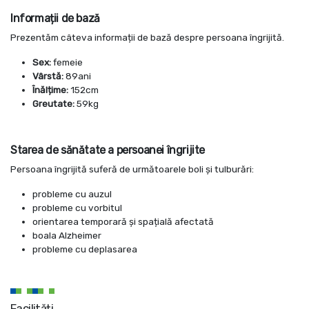
Informații de bază
Prezentăm câteva informații de bază despre persoana îngrijită.
Sex:
femeie
Vârstă:
89ani
Înălțime:
152cm
Greutate:
59kg
Starea de sănătate a persoanei îngrijite
Persoana îngrijită suferă de următoarele boli și tulburări:
probleme cu auzul
probleme cu vorbitul
orientarea temporară și spațială afectată
boala Alzheimer
probleme cu deplasarea
Facilități