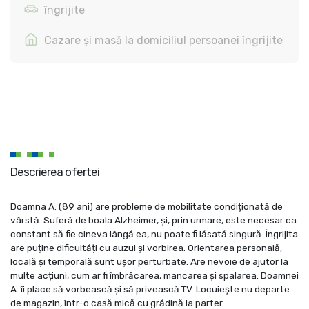
îngrijite
Cazare și masă la domiciliul persoanei îngrijite
Descrierea ofertei
Doamna A. (89 ani) are probleme de mobilitate condiționată de
vârstă. Suferă de boala Alzheimer, și, prin urmare, este necesar ca
constant să fie cineva lângă ea, nu poate fi lăsată singură. Îngrijita
are puține dificultăți cu auzul și vorbirea. Orientarea personală,
locală și temporală sunt ușor perturbate. Are nevoie de ajutor la
multe acțiuni, cum ar fi îmbrăcarea, mancarea și spalarea. Doamnei
A. îi place să vorbească și să privească TV. Locuiește nu departe
de magazin, într-o casă mică cu grădină la parter.