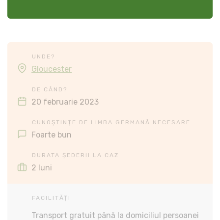
UNDE?
Gloucester
DE CÂND?
20 februarie 2023
CUNOȘTINȚE DE LIMBA GERMANĂ NECESARE
Foarte bun
DURATA ȘEDERII LA CAZ
2 luni
FACILITĂȚI
Transport gratuit până la domiciliul persoanei