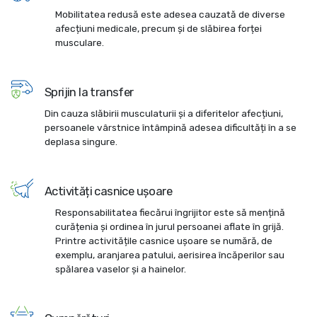
Mobilitatea redusă este adesea cauzată de diverse
afecțiuni medicale, precum și de slăbirea forței
musculare.
Sprijin la transfer
Din cauza slăbirii musculaturii și a diferitelor afecțiuni,
persoanele vârstnice întâmpină adesea dificultăți în a se
deplasa singure.
Activități casnice ușoare
Responsabilitatea fiecărui îngrijitor este să mențină
curățenia și ordinea în jurul persoanei aflate în grijă.
Printre activitățile casnice ușoare se numără, de
exemplu, aranjarea patului, aerisirea încăperilor sau
spălarea vaselor și a hainelor.