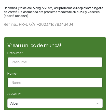
Doamna I. (91 de ani, 69 kg, 166 cm) are probleme cu deplasarea legate
de vârstă. De asemenea are probleme moderate cu auzul și vederea
(poartă ochelarii).
Ref no.: PR-UK/AT-2023/1678343404
Vreau un loc de muncă!
Prenume
*
Nume
*
Județul
*