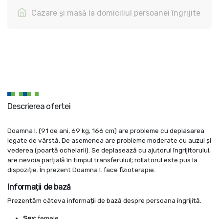
Cazare și masă la domiciliul persoanei îngrijite
Descrierea ofertei
Doamna I. (91 de ani, 69 kg, 166 cm) are probleme cu deplasarea
legate de vârstă. De asemenea are probleme moderate cu auzul și
vederea (poartă ochelarii). Se deplasează cu ajutorul îngrijitorului,
are nevoia parțială în timpul transferuluil; rollatorul este pus la
dispoziție. În prezent Doamna I. face fizioterapie.
Informații de bază
Prezentăm câteva informații de bază despre persoana îngrijită.
Sex:
femeie