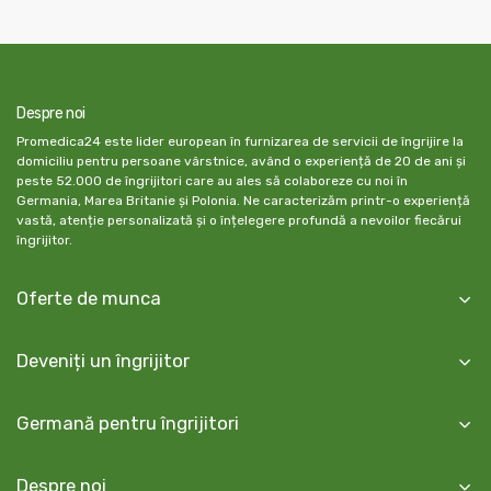
Despre noi
Promedica24 este lider european în furnizarea de servicii de îngrijire la
domiciliu pentru persoane vârstnice, având o experiență de 20 de ani și
peste 52.000 de îngrijitori care au ales să colaboreze cu noi în
Germania, Marea Britanie și Polonia. Ne caracterizăm printr-o experiență
vastă, atenție personalizată și o înțelegere profundă a nevoilor fiecărui
îngrijitor.
Oferte de munca
Deveniți un îngrijitor
Germană pentru îngrijitori
Despre noi