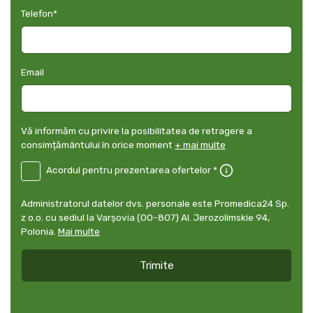
Telefon
*
Email
Vă
Vă informăm cu privire la posibilitatea de retragere a
informăm
consimțământului în orice moment
+ mai multe
cu
B2E-
Acordul pentru prezentarea ofertelor *
privire
*
UK
-
Administratorul
Administratorul datelor dvs. personale este Promedica24 Sp.
Acordul
datelor
z o.o. cu sediul la Varșovia (00-807) Al. Jerozolimskie 94,
pentru
dvs.
Polonia.
Mai multe
prezentarea
personale
ofertelor
*
Trimite